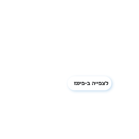
לצפייה ב-פיננז