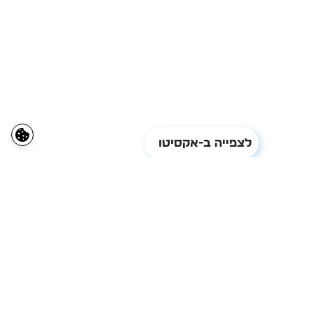
לצפייה ב-אקסיטו